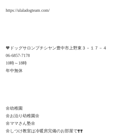
https://ulaladogteam.com/
🧡ドッグサロンプチシヤン豊中市上野東３－１７－４
06-6857-7178
10時～18時
年中無休
🌼幼稚園
🌼お泊り幼稚園🌼
🌼ママさん塾🌼
🌼しつけ教室は冷暖房完備のお部屋で❣️❣️