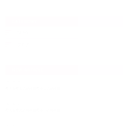
CATEGORY
NEWS
ブログ
NEW ARTICLE
2022.02.08
🌏大阪🌏犬の幼稚園🌏今日の幼稚園
2022.02.07
🌏大阪🌏犬の幼稚園🌏今日の幼稚園
2022.02.02