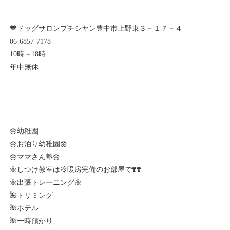
🧡ドッグサロンプチシヤン豊中市上野東３－１７－４
06-6857-7178
10時～18時
年中無休
🌼幼稚園
🌼お泊り幼稚園🌼
🌼ママさん塾🌼
🌼しつけ教室は冷暖房完備のお部屋で❣️❣️
🌼出張トレーニング🌼
🌺トリミング
🌺ホテル
🌺一時預かり