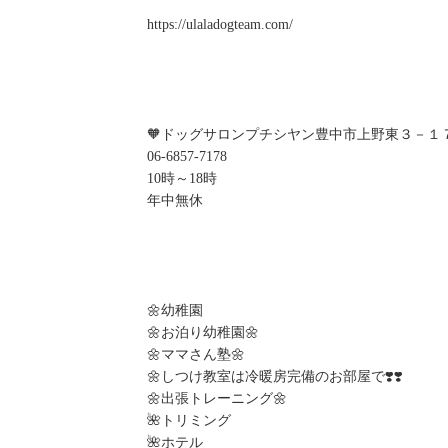
https://ulaladogteam.com/
🧡ドッグサロンプチシヤン豊中市上野東３－１
06-6857-7178
10時～18時
年中無休
🌼幼稚園
🌼お泊り幼稚園🌼
🌼ママさん塾🌼
🌼しつけ教室は冷暖房完備のお部屋で❣️❣️
🌼出張トレーニング🌼
🌺トリミング
🌺ホテル