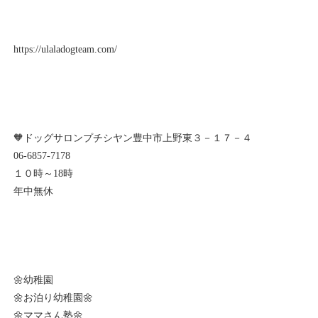
https://ulaladogteam.com/
🧡ドッグサロンプチシヤン豊中市上野東３－１７－４
06-6857-7178
１０時～18時
年中無休
🌼幼稚園
🌼お泊り幼稚園🌼
🌼ママさん塾🌼