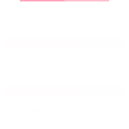
CATEGORY
NEWS
ブログ
NEW ARTICLE
2022.02.08
🌏大阪🌏犬の幼稚園🌏今日の幼稚園
2022.02.07