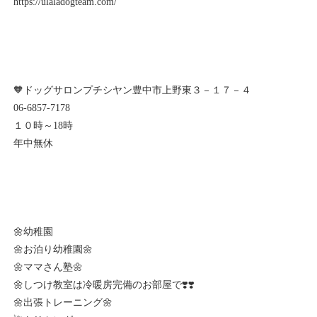
https://ulaladogteam.com/
🧡ドッグサロンプチシヤン豊中市上野東３－１７－４
06-6857-7178
１０時～18時
年中無休
🌼幼稚園
🌼お泊り幼稚園🌼
🌼ママさん塾🌼
🌼しつけ教室は冷暖房完備のお部屋で❣️❣️
🌼出張トレーニング🌼