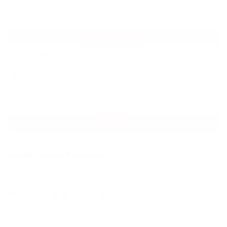
CATEGORY
NEWS
ブログ
NEW ARTICLE
2022.02.08
🌏大阪🌏犬の幼稚園🌏今日の幼稚園
2022.02.07
🌏大阪🌏犬の幼稚園🌏今日の幼稚園
2022.02.02