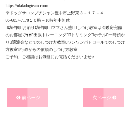
https://ulaladogteam.com/
李ドッグサロンプチシヤン豊中市上野東３－１７－４
06-6857-7178１０時～18時年中無休
幼稚園お泊り幼稚園ママさん塾しつけ教室は冷暖房完備
のお部屋で❣️❣️出張トレーニングトリミングホテル一時預か
り譲渡会などでのしつけ方教室ワンワンパトロールでのしつけ
方教室行政からの依頼のしつけ方教室
ご予約、ご相談はお気軽にお電話くださいませ♬
前ページ
次ページ