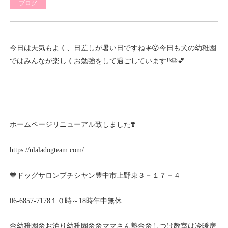
ブログ
今日は天気もよく、日差しが暑い日ですね☀️😵今日も犬の幼稚園
ではみんなが楽しくお勉強をして過ごしています‼️🐶💕
ホームページリニューアル致しました❣️
https://ulaladogteam.com/
🧡ドッグサロンプチシヤン豊中市上野東３－１７－４
06-6857-7178１０時～18時年中無休
🌼幼稚園🌼お泊り幼稚園🌼🌼ママさん塾🌼🌼しつけ教室は冷暖房