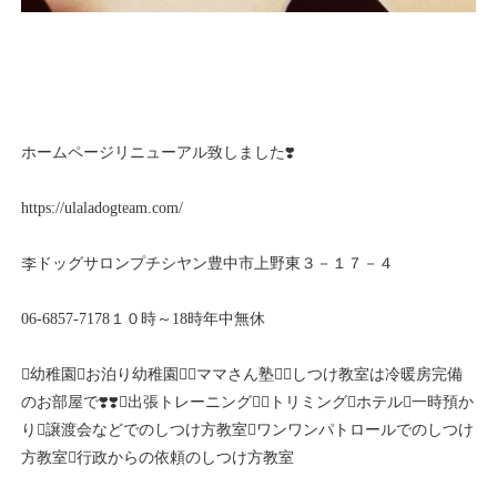
ホームページリニューアル致しました❣️
https://ulaladogteam.com/
李ドッグサロンプチシヤン豊中市上野東３－１７－４
06-6857-7178１０時～18時年中無休
幼稚園お泊り幼稚園ママさん塾しつけ教室は冷暖房完備
のお部屋で❣️❣️出張トレーニングトリミングホテル一時預か
り譲渡会などでのしつけ方教室ワンワンパトロールでのしつけ
方教室行政からの依頼のしつけ方教室