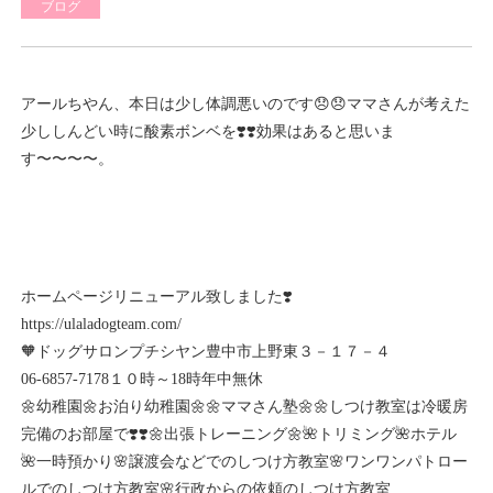
ブログ
アールちやん、本日は少し体調悪いのです😞😞ママさんが考えた
少ししんどい時に酸素ボンベを❣️❣️効果はあると思いま
す〜〜〜〜。
ホームページリニューアル致しました❣️
https://ulaladogteam.com/
🧡ドッグサロンプチシヤン豊中市上野東３－１７－４
06-6857-7178１０時～18時年中無休
🌼幼稚園🌼お泊り幼稚園🌼🌼ママさん塾🌼🌼しつけ教室は冷暖房
完備のお部屋で❣️❣️🌼出張トレーニング🌼🌺トリミング🌺ホテル
🌺一時預かり🌸譲渡会などでのしつけ方教室🌸ワンワンパトロー
ルでのしつけ方教室🌸行政からの依頼のしつけ方教室