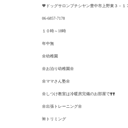
🧡ドッグサロンプチシヤン豊中市上野東３－１
06-6857-7178
１０時～18時
年中無
🌼幼稚園
🌼お泊り幼稚園🌼
🌼ママさん塾🌼
🌼しつけ教室は冷暖房完備のお部屋で❣️❣️
🌼出張トレーニング🌼
🌺トリミング