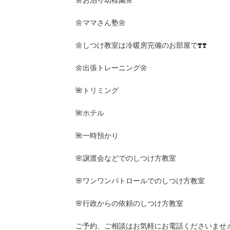
🌼お泊り幼稚園🌼
🌼ママさん塾🌼
🌼しつけ教室は冷暖房完備のお部屋で❣️❣️
🌼出張トレーニング🌼
🌺トリミング
🌺ホテル
🌺一時預かり
🌸譲渡会などでのしつけ方教室
🌸ワンワンパトロールでのしつけ方教室
🌸行政からの依頼のしつけ方教室
ご予約、ご相談はお気軽にお電話くださいませ