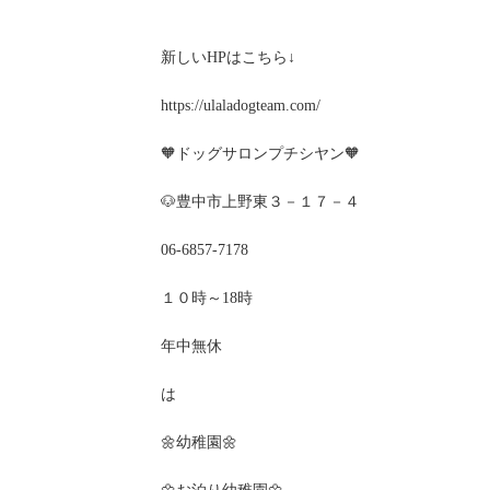
新しいHPはこちら↓
https://ulaladogteam.com/
🧡ドッグサロンプチシヤン🧡
🐶豊中市上野東３－１７－４
06-6857-7178
１０時～18時
年中無休
は
🌼幼稚園🌼